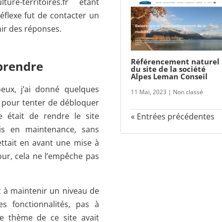
re-territoires.fr étant
réflexe fut de contacter un
nir des réponses.
Référencement naturel
mprendre
du site de la société
Alpes Leman Conseil
eux, j’ai donné quelques
11 Mai, 2023
|
Non classé
es pour tenter de débloquer
e était de rendre le site
« Entrées précédentes
is en maintenance, sans
ettait en avant une mise à
jour, cela ne l’empêche pas
 à maintenir un niveau de
s fonctionnalités, pas à
Le thème de ce site avait