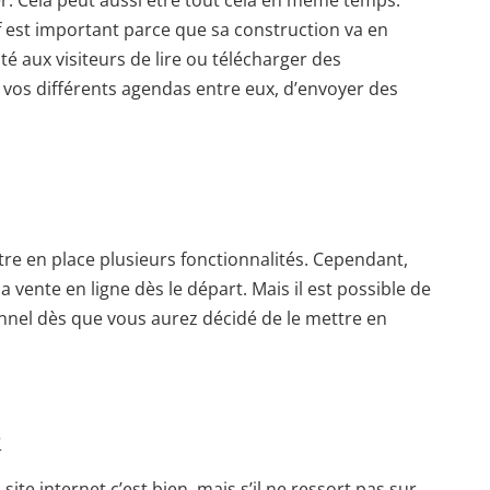
. Cela peut aussi être tout cela en même temps.
if est important parce que sa construction va en
ité aux visiteurs de lire ou télécharger des
r vos différents agendas entre eux, d’envoyer des
tre en place plusieurs fonctionnalités. Cependant,
 vente en ligne dès le départ. Mais il est possible de
nnel dès que vous aurez décidé de le mettre en
?
site internet c’est bien, mais s’il ne ressort pas sur